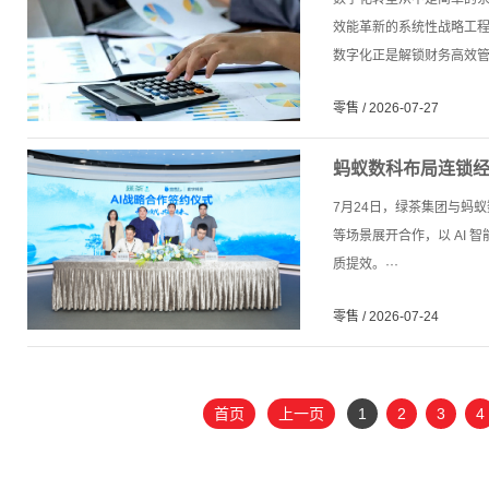
效能革新的系统性战略工
数字化正是解锁财务高效管控
零售 / 2026-07-27
蚂蚁数科布局连锁经
7月24日，绿茶集团与蚂
等场景展开合作，以 AI
质提效。···
零售 / 2026-07-24
首页
上一页
1
2
3
4