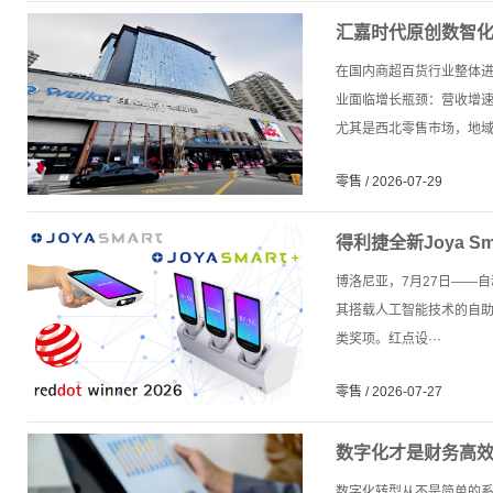
汇嘉时代原创数智
在国内商超百货行业整体进
业面临增长瓶颈：营收增
尤其是西北零售市场，地域广
零售 / 2026-07-29
得利捷全新Joya 
计奖
博洛尼亚，7月27日——自
其搭载人工智能技术的自助购
类奖项。红点设···
零售 / 2026-07-27
数字化才是财务高
数字化转型从不是简单的